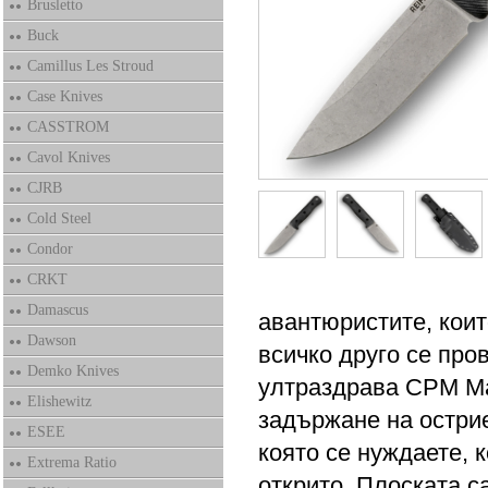
Brusletto
Buck
Camillus Les Stroud
Case Knives
CASSTROM
Cavol Knives
CJRB
Cold Steel
Condor
CRKT
Damascus
авантюристите, коит
Dawson
всичко друго се про
Demko Knives
ултраздрава CPM Ma
Elishewitz
задържане на острие
ESEE
която се нуждаете, 
Extrema Ratio
открито. Плоската с