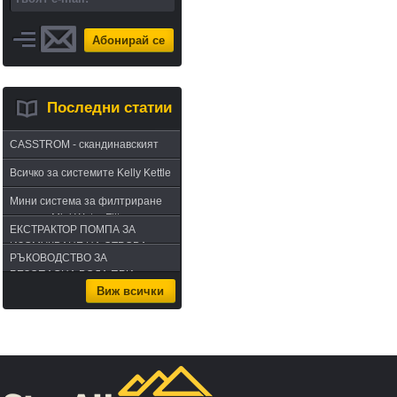
Абонирай се
Последни статии
CASSTROM - скандинавският
път в оцеляването или
Всичко за системите Kelly Kettle
бушкрафт по лапландски
Мини система за филтриране
на вода Mini Water Filter
ЕКСТРАКТОР ПОМПА ЗА
ИЗСМУКВАНЕ НА ОТРОВА -
РЪКОВОДСТВО ЗА
комплект за извличане на
БЕЗОПАСНА ВОДА ПРИ
отрова
Виж всички
ПЪТУВАНЕ