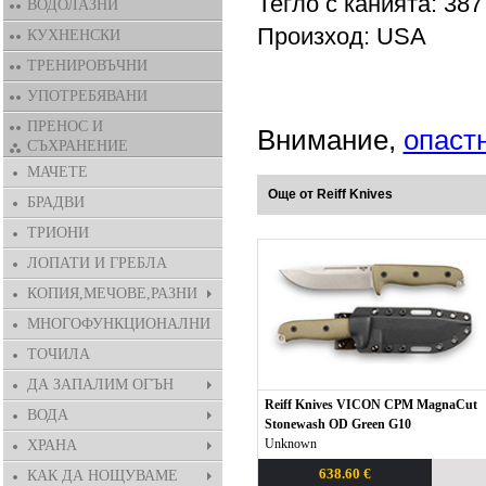
Тегло с канията: 387 
ВОДОЛАЗНИ
Произход: USA
КУХНЕНСКИ
ТРЕНИРОВЪЧНИ
УПОТРЕБЯВАНИ
ПРЕНОС И
Внимание,
опаст
СЪХРАНЕНИЕ
МАЧЕТЕ
Още от Reiff Knives
БРАДВИ
ТРИОНИ
ЛОПАТИ И ГРЕБЛА
КОПИЯ,МЕЧОВЕ,РАЗНИ
МНОГОФУНКЦИОНАЛНИ
ТОЧИЛА
ДА ЗАПАЛИМ ОГЪН
Reiff Knives VICON CPM MagnaCut
ВОДА
Stonewash OD Green G10
Unknown
ХРАНА
638.60 €
КАК ДА НОЩУВАМЕ