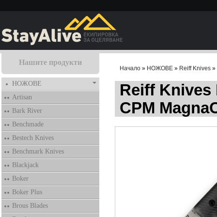
Нашите продукти
Начало
»
НОЖОВЕ
»
Reiff Knives
» 
НОЖОВЕ
Reiff Knives
Artisan
CPM MagnaC
Bark River
Benchmade
Bestech Knives
Benchmark Knives
Blackjack
Boker
Boker Plus
Brous Blades