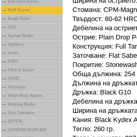
Ширина на острието:
Real Steel Knives
Стомана: CPM-Magn
Reiff Knives
Твърдост: 60-62 HRC
Rough Rider
Дебелина на остриет
SOG
Spartan Blades
Острие: Plain Drop P
Spyderco
Конструкция: Full Ta
Svord
Заточване: Flat Sabe
TOPS
Покритие: Stonewas
Ultra-X Knives
Обща дължина: 254
USMC
Дължина на дръжкат
Victorinox
Дръжка: Black G10
White River Knives
Дебелина на дръжка
Working Blades
Ширина на дръжката
Zero Tolerance
Кания: Black Kydex 
ДРУГИ
Тегло: 260 гр.
ДЪРВОРЕЗБАРСКИ