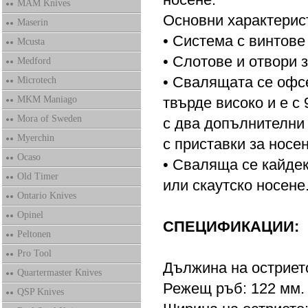
MAM Knives
Основни характерист
Maserin
• Система с винтове
Mcusta
• Слотове и отвори 
Medford
• Свалящата се офс
Microtech
MKM Maniago
твърде високо и е с 
Mora of Sweden
с два допълнителни
Myerchin
с приставки за носен
Ocaso
• Сваляща се кайдек
Old Timer
или скаутско носене
Ontario Knives
Opinel
СПЕЦИФИКАЦИИ:
Peltonen
Pro Tool
Дължина на острието
Quartermaster Knives
Режещ ръб: 122 мм.
QSP Knives