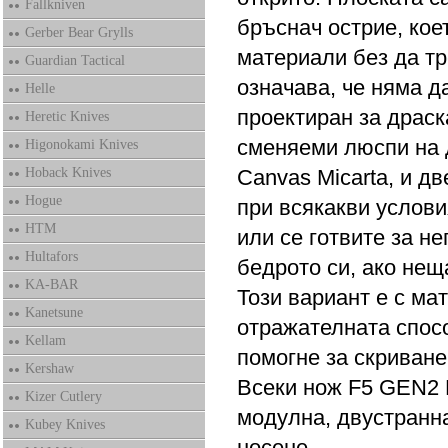
Fallkniven
бръснач острие, кое
Gerber Bear Grylls
материали без да тр
Guardian Tactical
означава, че няма да
Helle
проектиран за драск
Heretic Knives
сменяеми люспи на 
Higonokami Knives
Hoback Knives
Canvas Micarta, и дв
Hogue
при всякакви услови
HTM
или се готвите за не
Hultafors
бедрото си, ако нещ
KA-BAR
Този вариант е с ма
Kanetsune
отражателната спосо
Kellam
помогне за скриване
Kershaw
Всеки нож F5 GEN2 F
Kizer Cutlery
модулна, двустранна
Kubey Knives
носене.