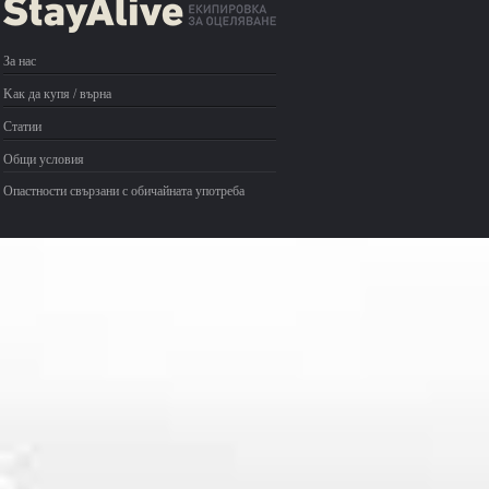
За нас
Kак да купя / върна
Статии
Общи условия
Опастности свързани с обичайната употреба