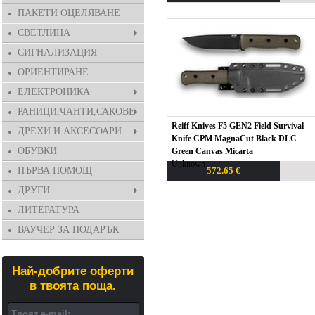
ПАКЕТИ ОЦЕЛЯВАНЕ
СВЕТЛИНА
СИГНАЛИЗАЦИЯ
ОРИЕНТИРАНЕ
ЕЛЕКТРОНИКА
РАНИЦИ,ЧАНТИ,САКОВЕ
Reiff Knives F5 GEN2 Field Survival
ДРЕХИ И АКСЕСОАРИ
Knife CPM MagnaCut Black DLC
ОБУВКИ
Green Canvas Micarta
Unknown
ПЪРВА ПОМОЩ
572.65 €
ДРУГИ
ЛИТЕРАТУРА
ВАУЧЕР ЗА ПОДАРЪК
Най-добрите оферти
в твоята поща.