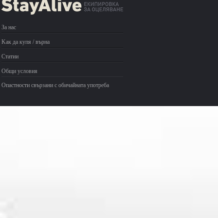
За нас
Kак да купя / върна
Статии
Общи условия
Опастности свързани с обичайната употреба