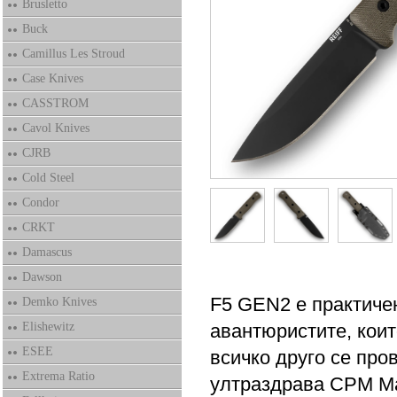
Brusletto
Buck
Camillus Les Stroud
Case Knives
CASSTROM
Cavol Knives
CJRB
Cold Steel
Condor
CRKT
Damascus
Dawson
F5 GEN2 е практиче
Demko Knives
Elishewitz
авантюристите, коит
ESEE
всичко друго се про
Extrema Ratio
ултраздрава CPM Ma