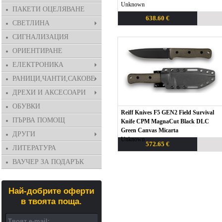
Unknown
ПАКЕТИ ОЦЕЛЯВАНЕ
638.60 €
СВЕТЛИНА
СИГНАЛИЗАЦИЯ
ОРИЕНТИРАНЕ
ЕЛЕКТРОНИКА
РАНИЦИ,ЧАНТИ,САКОВЕ
ДРЕХИ И АКСЕСОАРИ
ОБУВКИ
Reiff Knives F5 GEN2 Field Survival
ПЪРВА ПОМОЩ
Knife CPM MagnaCut Black DLC
Green Canvas Micarta
ДРУГИ
Unknown
572.65 €
ЛИТЕРАТУРА
ВАУЧЕР ЗА ПОДАРЪК
Най-добрите оферти
в твоята поща.