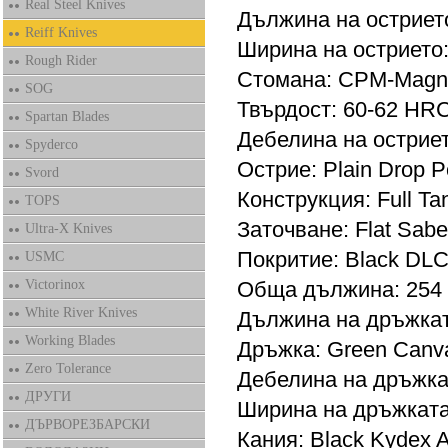
Real Steel Knives
Дължина на острието
Reiff Knives
Ширина на острието:
Rough Rider
Стомана: CPM-Magn
SOG
Твърдост: 60-62 HRC
Spartan Blades
Дебелина на остриет
Spyderco
Острие: Plain Drop P
Svord
Конструкция: Full Ta
TOPS
Заточване: Flat Sabe
Ultra-X Knives
Покритие: Black DL
USMC
Victorinox
Обща дължина: 254
White River Knives
Дължина на дръжкат
Working Blades
Дръжка: Green Canva
Zero Tolerance
Дебелина на дръжка
ДРУГИ
Ширина на дръжката
ДЪРВОРЕЗБАРСКИ
Кания: Black Kydex 