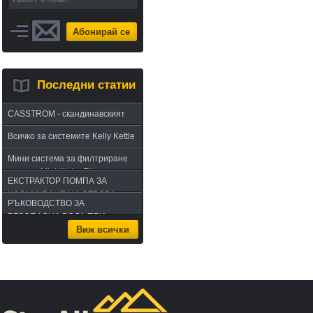
Абонирай се
Последни статии
CASSTROM - скандинавският
път в оцеляването или
Всичко за системите Kelly Kettle
бушкрафт по лапландски
Мини система за филтриране
на вода Mini Water Filter
ЕКСТРАКТОР ПОМПА ЗА
ИЗСМУКВАНЕ НА ОТРОВА -
РЪКОВОДСТВО ЗА
комплект за извличане на
БЕЗОПАСНА ВОДА ПРИ
отрова
Виж всички
ПЪТУВАНЕ