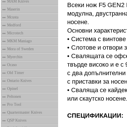
MAM Knives
Всеки нож F5 GEN2 F
Maserin
модулна, двустранна
Mcusta
носене.
Medford
Основни характерист
Microtech
• Система с винтове
MKM Maniago
• Слотове и отвори 
Mora of Sweden
• Свалящата се офс
Myerchin
твърде високо и е с 
Ocaso
с два допълнителни
Old Timer
с приставки за носен
Ontario Knives
Opinel
• Сваляща се кайдек
Peltonen
или скаутско носене
Pro Tool
Quartermaster Knives
СПЕЦИФИКАЦИИ:
QSP Knives