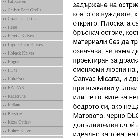
Fallkniven
задържане на острие
Gerber Bear Grylls
която се нуждаете, 
Guardian Tactical
открито. Плоската с
Helle
бръснач острие, кое
Heretic Knives
материали без да тр
Higonokami Knives
означава, че няма да
Hoback Knives
проектиран за драск
Hogue
сменяеми люспи на 
HTM
Canvas Micarta, и дв
Hultafors
при всякакви услови
KA-BAR
или се готвите за не
Kanetsune
Kellam
бедрото си, ако нещ
Kershaw
Матовото, черно DLC
Kizer Cutlery
допълнителен слой з
Kubey Knives
идеално за това, на