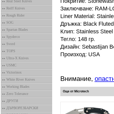
Покритие: Stonewas
Real Steel Knives
Заключване: RAM-L
Reiff Knives
Liner Material: Stainl
Rough Rider
SOG
Дръжка: Black Flute
Spartan Blades
Клип: Stainless Steel
Spyderco
Тегло: 148 гр.
Svord
Дизайн: Sebastijan B
TOPS
Произход: USA
Ultra-X Knives
USMC
Victorinox
Внимание,
опаст
White River Knives
Working Blades
Още от Microtech
Zero Tolerance
ДРУГИ
ДЪРВОРЕЗБАРСКИ