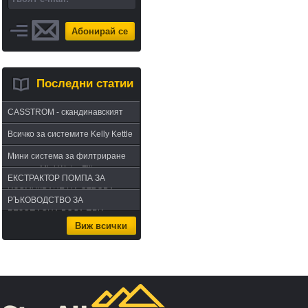
Абонирай се
Последни статии
CASSTROM - скандинавският
път в оцеляването или
Всичко за системите Kelly Kettle
бушкрафт по лапландски
Мини система за филтриране
на вода Mini Water Filter
ЕКСТРАКТОР ПОМПА ЗА
ИЗСМУКВАНЕ НА ОТРОВА -
РЪКОВОДСТВО ЗА
комплект за извличане на
БЕЗОПАСНА ВОДА ПРИ
отрова
Виж всички
ПЪТУВАНЕ