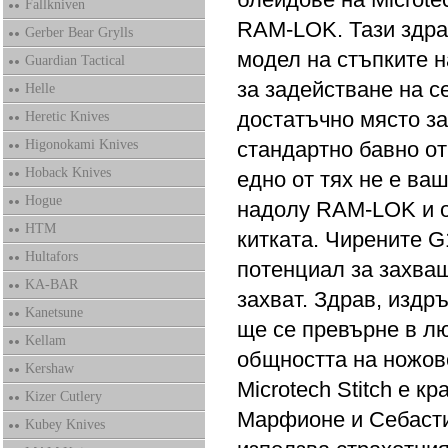
Fallkniven
RAM-LOK. Тази здра
Gerber Bear Grylls
модел на стъпките н
Guardian Tactical
за задействане на се
Helle
достатъчно място за
Heretic Knives
Higonokami Knives
стандартно бавно от
Hoback Knives
едно от тях не е ва
Hogue
надолу RAM-LOK и о
HTM
китката. Чирените G
Hultafors
потенциал за захващ
KA-BAR
захват. Здрав, издр
Kanetsune
ще се превърне в л
Kellam
общността на ножов
Kershaw
Microtech Stitch е к
Kizer Cutlery
Марфионе и Себасти
Kubey Knives