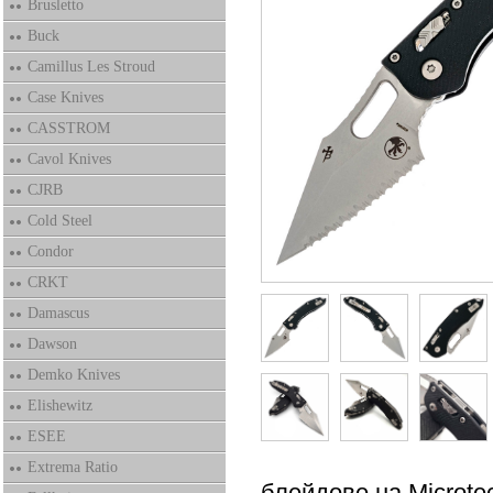
Brusletto
Buck
Camillus Les Stroud
Case Knives
CASSTROM
Cavol Knives
CJRB
Cold Steel
Condor
CRKT
Damascus
Dawson
Demko Knives
Elishewitz
ESEE
Extrema Ratio
блейдове на Microte