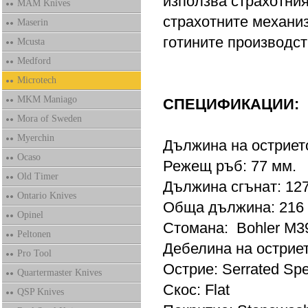
използва страхотния 
MAM Knives
страхотните механиз
Maserin
готините производст
Mcusta
Medford
Microtech
MKM Maniago
СПЕЦИФИКАЦИИ:
Mora of Sweden
Myerchin
Дължина на острието
Ocaso
Режещ ръб: 77 мм.
Old Timer
Дължина сгънат: 127
Ontario Knives
Обща дължина: 216
Opinel
Стомана: Bohler M
Peltonen
Дебелина на остриет
Pro Tool
Острие: Serrated Spe
Quartermaster Knives
Скос: Flat
QSP Knives