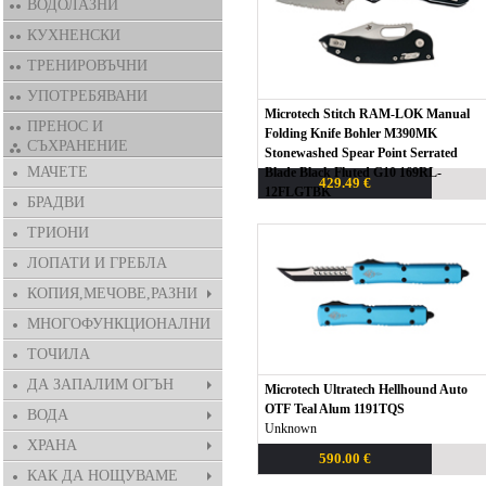
ВОДОЛАЗНИ
КУХНЕНСКИ
ТРЕНИРОВЪЧНИ
УПОТРЕБЯВАНИ
Microtech Stitch RAM-LOK Manual
ПРЕНОС И
Folding Knife Bohler M390MK
СЪХРАНЕНИЕ
Stonewashed Spear Point Serrated
МАЧЕТЕ
Blade Black Fluted G10 169RL-
429.49 €
12FLGTBK
БРАДВИ
Unknown
ТРИОНИ
ЛОПАТИ И ГРЕБЛА
КОПИЯ,МЕЧОВЕ,РАЗНИ
МНОГОФУНКЦИОНАЛНИ
ТОЧИЛА
ДА ЗАПАЛИМ ОГЪН
Microtech Ultratech Hellhound Auto
OTF Teal Alum 1191TQS
ВОДА
Unknown
ХРАНА
590.00 €
КАК ДА НОЩУВАМЕ