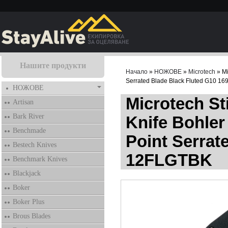
Нашите продукти
Начало
»
НОЖОВЕ
»
Microtech
» Mi
Serrated Blade Black Fluted G10 
НОЖОВЕ
Microtech S
Artisan
Bark River
Knife Bohle
Benchmade
Point Serrat
Bestech Knives
12FLGTBK
Benchmark Knives
Blackjack
Boker
Boker Plus
Brous Blades