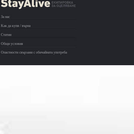
За нас
Kак да купя / върна
Статии
Общи условия
Опастности свързани с обичайната употреба