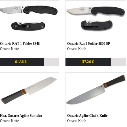
Ontario RAT 1 Folder 8848
Ontario Rat 2 Folder 8860 SP
Ontario Knife
Ontario Knife
61.36 €
57.26 €
Нож Ontario Agilite Santoku
Ontario Agilite Chef's Knife
Ontario Knife
Ontario Knife