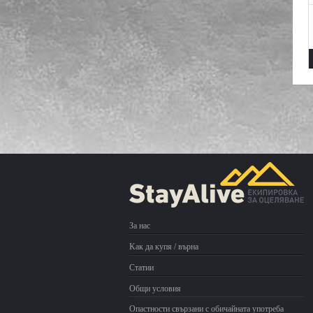
За нас
Kак да купя / върна
Статии
Общи условия
Опастности свързани с обичайната употреба