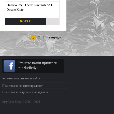
Ontario RAT 1 A SP Linerlock A/O
Ontario Knife
92.03 €
2
3
напред
»
1
Станете наши приятели
във Фейсбук
Условия за ползване на сайта
Политика за конфиденциалност
Политика за защита на лични данни
StayAlive Shop © 2009 - 2026