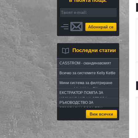
в твоята поща.
Абонирай се
Последни статии
CASSTROM - скандинавският
път в оцеляването или
Всичко за системите Kelly Kettle
бушкрафт по лапландски
Мини система за филтриране
на вода Mini Water Filter
ЕКСТРАКТОР ПОМПА ЗА
ИЗСМУКВАНЕ НА ОТРОВА -
РЪКОВОДСТВО ЗА
комплект за извличане на
БЕЗОПАСНА ВОДА ПРИ
отрова
Виж всички
ПЪТУВАНЕ