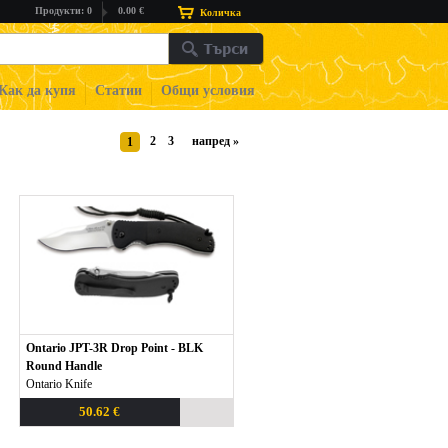
Продукти: 0
0.00 €
Количка
Как да купя
Статии
Общи условия
2
3
напред
»
1
Ontario JPT-3R Drop Point - BLK
Round Handle
Ontario Knife
50.62 €