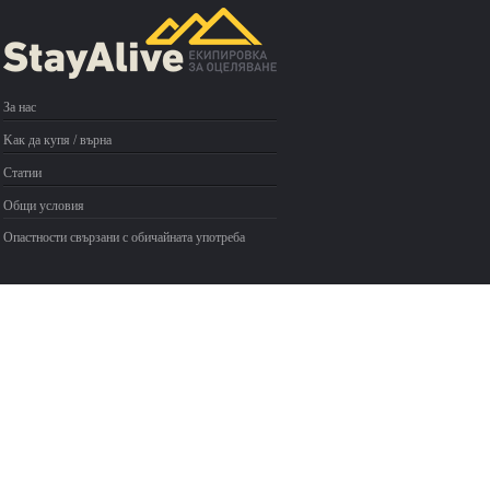
За нас
Kак да купя / върна
Статии
Общи условия
Опастности свързани с обичайната употреба