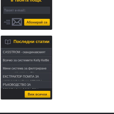
в твоята поща.
Абонирай се
Последни статии
CASSTROM - скандинавският
път в оцеляването или
Всичко за системите Kelly Kettle
бушкрафт по лапландски
Мини система за филтриране
на вода Mini Water Filter
ЕКСТРАКТОР ПОМПА ЗА
ИЗСМУКВАНЕ НА ОТРОВА -
РЪКОВОДСТВО ЗА
комплект за извличане на
БЕЗОПАСНА ВОДА ПРИ
отрова
Виж всички
ПЪТУВАНЕ