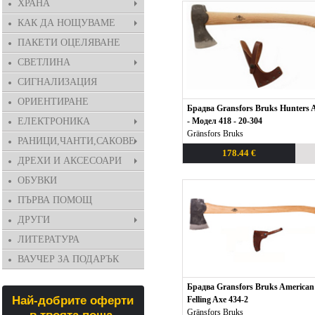
ХРАНА
КАК ДА НОЩУВАМЕ
ПАКЕТИ ОЦЕЛЯВАНЕ
СВЕТЛИНА
СИГНАЛИЗАЦИЯ
ОРИЕНТИРАНЕ
Брадва Gransfors Bruks Hunters 
ЕЛЕКТРОНИКА
- Модел 418 - 20-304
Gränsfors Bruks
РАНИЦИ,ЧАНТИ,САКОВЕ
178.44 €
ДРЕХИ И АКСЕСОАРИ
ОБУВКИ
ПЪРВА ПОМОЩ
ДРУГИ
ЛИТЕРАТУРА
ВАУЧЕР ЗА ПОДАРЪК
Брадва Gransfors Bruks American
Най-добрите оферти
Felling Axe 434-2
Gränsfors Bruks