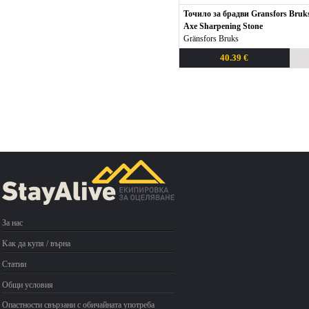
Точило за брадви Gransfors Bruk
Axe Sharpening Stone
Gränsfors Bruks
40.39 €
За нас
Kак да купя / върна
Статии
Общи условия
Опастности свързани с обичайната употреба