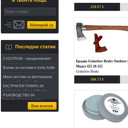
в твоята поща.
229.57 €
Абонирай се
Последни статии
CASSTROM - скандинавският
Брадва Gränsfors Bruks Outdoor 
път в оцеляването или
Модел 425 20-322
Всичко за системите Kelly Kettle
бушкрафт по лапландски
Gränsfors Bruks
Мини система за филтриране
168.73 €
на вода Mini Water Filter
ЕКСТРАКТОР ПОМПА ЗА
ИЗСМУКВАНЕ НА ОТРОВА -
РЪКОВОДСТВО ЗА
комплект за извличане на
БЕЗОПАСНА ВОДА ПРИ
отрова
Виж всички
ПЪТУВАНЕ