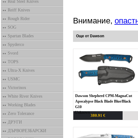
Real Steel Knives
Reiff Knives
Rough Rider
Внимание,
опаст
SOG
Spartan Blades
Още от Dawson
Spyderco
Svord
TOPS
Ultra-X Knives
USMC
Victorinox
Dawson Shepherd CPM-MagnaCut
White River Knives
Apocalypse Black Blade Blue/Black
Working Blades
G10
Unknown
Zero Tolerance
380.91 €
ДРУГИ
ДЪРВОРЕЗБАРСКИ