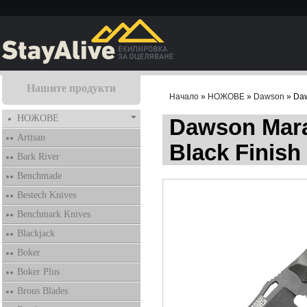
Нашите продукти
Начало
»
НОЖОВЕ
»
Dawson
» Daw
НОЖОВЕ
Dawson Mara
Artisan
Black Finis
Bark River
Benchmade
Bestech Knives
Benchmark Knives
Blackjack
Boker
Boker Plus
Brous Blades