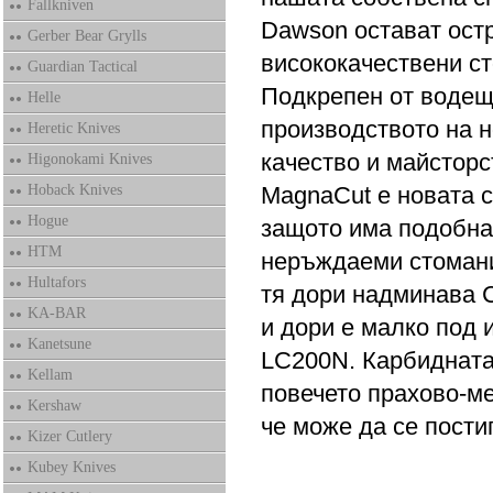
Fallkniven
Dawson остават остр
Gerber Bear Grylls
висококачествени
Guardian Tactical
Подкрепен от водеща
Helle
производството на н
Heretic Knives
качество и майсторс
Higonokami Knives
Hoback Knives
MagnaCut е новата 
Hogue
защото има подобна
HTM
неръждаеми стомани
Hultafors
тя дори надминава 
KA-BAR
и дори е малко под 
Kanetsune
LC200N. Карбидната 
Kellam
повечето прахово-ме
Kershaw
че може да се пости
Kizer Cutlery
Kubey Knives