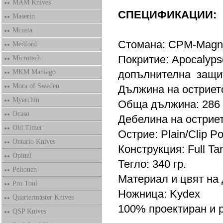
MAM Knives
СПЕЦИФИКАЦИИ:
Maserin
Mcusta
Стомана: CPM-Magna
Medford
Покритие: Apocalyps
Microtech
MKM Maniago
допълнителна защит
Mora of Sweden
Дължина на остриет
Myerchin
Обща дължина: 286
Ocaso
Дебелина на остриет
Old Timer
Острие: Plain/Clip Po
Ontario Knives
Конструкция: Full Ta
Opinel
Тегло: 340 гр.
Peltonen
Материал и цвят на 
Pro Tool
Ножница: Kydex
Quartermaster Knives
100% проектиран и 
QSP Knives