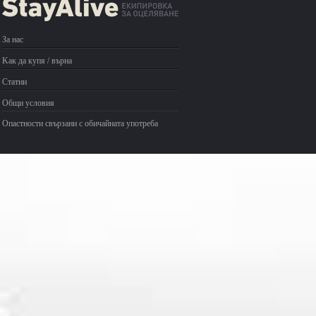
За нас
Kак да купя / върна
Статии
Общи условия
Опастности свързани с обичайната употреба