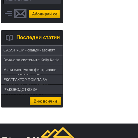
Абонирай се
Последни статии
CASSTROM - скандинавският
път в оцеляването или
Всичко за системите Kelly Kettle
бушкрафт по лапландски
Мини система за филтриране
на вода Mini Water Filter
ЕКСТРАКТОР ПОМПА ЗА
ИЗСМУКВАНЕ НА ОТРОВА -
РЪКОВОДСТВО ЗА
комплект за извличане на
БЕЗОПАСНА ВОДА ПРИ
отрова
Виж всички
ПЪТУВАНЕ