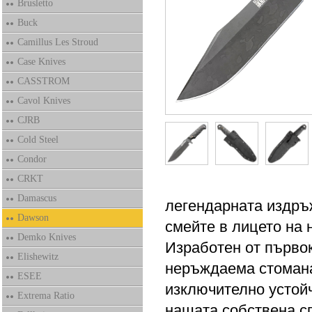
Brusletto
Buck
Camillus Les Stroud
Case Knives
CASSTROM
Cavol Knives
CJRB
Cold Steel
Condor
CRKT
Damascus
легендарната издръж
Dawson
смейте в лицето на 
Demko Knives
Изработен от първо
Elishewitz
неръждаема стомана,
ESEE
изключително устойч
Extrema Ratio
нашата собствена с